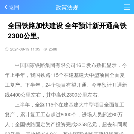
政策法规
返回
全国铁路加快建设 全年预计新开通高铁
2300公里,
2024-08-19 11:05
2588
中国国家铁路集团有限公司16日发布数据显示，今
年上半年，我国铁路115个在建基建大中型项目全面复
工复产。下半年，24个项目有望开通。今年预计开通新
线4400公里左右，其中高铁2300公里左右。
上半年，全路115个在建基建大中型项目全面复工
复产，累计复工工点超过8000个，进场人员超过60万
人；全国铁路固定资产投资完成3258亿元，超去年同期