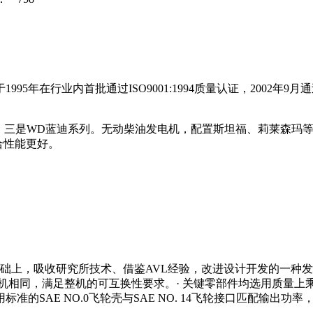
业内首批通过ISO9001:1994质量认证，2002年9月通过ISO9
缸，三是WD蓝迪系列。无动柴油发电机，配置斯坦福、莉莱森玛
合性能更好。
机基础上，吸收研究所技术、借鉴AVL经验，改进设计开发的一种发电
油机相同，满足整机的可互换性要求。· 关键零部件均选用质量上
SAE NO.0飞轮壳与SAE NO. 14飞轮接口匹配输出功