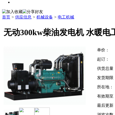
人才招聘
首页
>
供应信息
>
机械设备
>
电工机械
无动300kw柴油发电机 水暖电工
单价：
起订：
供货总量
发货期限
所在地：
有效期至
最后更新
浏览次数