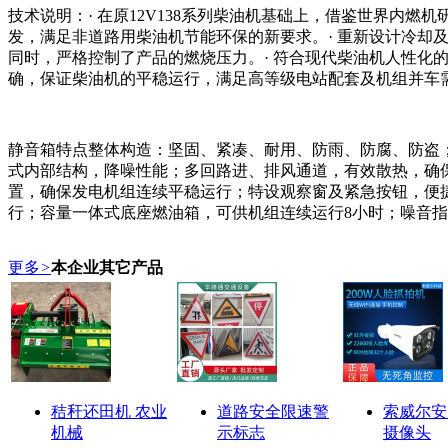
技术说明：· 在原12V138系列柴油机基础上，借鉴世界内
发，满足非道路用柴油机节能环保的新要求。· 重新设计冷却
同时，严格控制了产品的燃烧压力。· 符合现代柴油机人性化
确，保证柴油机的平稳运行，满足高等级电站配套及机组并车
静音箱特点整体构造：坚固、紧凑、耐用、防雨、防腐、防盗
式内部结构，降噪性能；多回路进、排风通道，有效散热，确
置，确保发电机组连续平稳运行；特设观察窗及紧急按钮，便
行；容量一体式底座燃油箱，可供机组连续运行8小时；噪音指标降至6
更多
>
本企业其它产品
秸秆还田机 农业
道路安全限速警
索威尔安
机械
示标志
摄像头