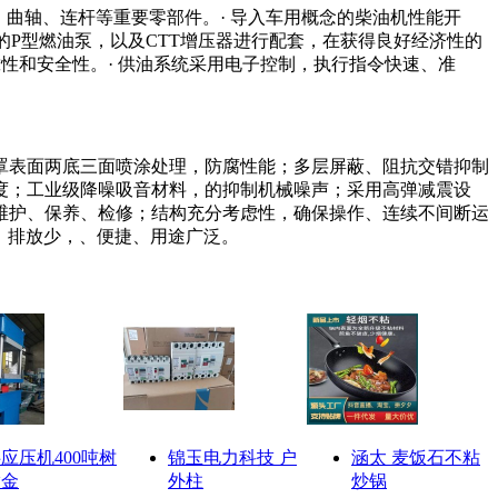
盖、曲轴、连杆等重要零部件。· 导入车用概念的柴油机性能开
的P型燃油泵，以及CTT增压器进行配套，在获得良好经济性的
性和安全性。· 供油系统采用电子控制，执行指令快速、准
罩表面两底三面喷涂处理，防腐性能；多层屏蔽、阻抗交错抑制
度；工业级降噪吸音材料，的抑制机械噪声；采用高弹减震设
维护、保养、检修；结构充分考虑性，确保操作、连续不间断运
音低、排放少，、便捷、用途广泛。
应压机400吨树
锦玉电力科技 户
涵太 麦饭石不粘
脂金
外柱
炒锅