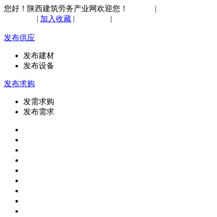
您好！陕西建筑劳务产业网欢迎您！
请登录
|
注册
手机网站
|
加入收藏
|
购物车
(
0
)
|
联系我们
发布供应
发布建材
发布设备
发布求购
发需求购
发布需求
网站首页
供应信息
求购信息
工程招标
工程劳务
企业名录
行业资讯
建筑案例
建筑展会