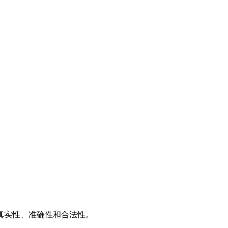
推广
广告服务
积分换礼
网站留言
RSS订阅
真实性、准确性和合法性。