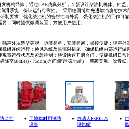
燃机研发机构经验，通过CAE仿真分析，全新设计柴油机机体、缸
及润滑系统，保证运行可靠性。· 采用德国博世先进燃油喷射技术
的研制要求，优化柴油机的密封性与外观，强化柴油机的工作可靠
需要，同时提供微调装置，方便用户使用。
；隔声外罩造型美观、拆装简单，安装简易，操控便捷；隔声外
保机组连续运行；通风系统及热辐射措施，确保机组内部运行温
捷观察运行状态及紧急控制；特设快速开启合门，便捷机组日常
8dB(a)~ 75dB(a)之间(距声源7m处)； 新颖美观、噪
防监控
工地临时用消防
放哨人FSR0225
供
设备
隔热帽